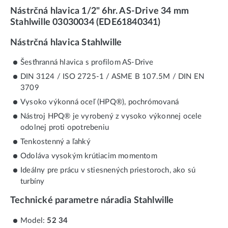
Nástrčná hlavica 1/2" 6hr. AS-Drive 34 mm
Stahlwille 03030034 (EDE61840341)
Nástrčná hlavica Stahlwille
Šesťhranná hlavica s profilom AS-Drive
DIN 3124 / ISO 2725-1 / ASME B 107.5M / DIN EN
3709
Vysoko výkonná oceľ (HPQ®), pochrómovaná
Nástroj HPQ® je vyrobený z vysoko výkonnej ocele
odolnej proti opotrebeniu
Tenkostenný a ľahký
Odoláva vysokým krútiacim momentom
Ideálny pre prácu v stiesnených priestoroch, ako sú
turbíny
Technické parametre náradia Stahlwille
Model:
52 34