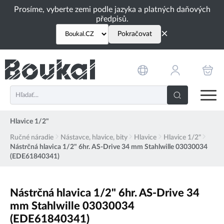
PŘESKOČIT NAVIGACI
Prosíme, vyberte zemi podle jazyka a platných daňových
předpisů.
×
Pokračovat
Hlavice 1/2"
Ručné náradie
Nástavce, hlavice, bity
Hlavice
Hlavice 1/2"
Nástrčná hlavica 1/2" 6hr. AS-Drive 34 mm Stahlwille 03030034
(EDE61840341)
Nástrčná hlavica 1/2" 6hr. AS-Drive 34
mm Stahlwille 03030034
(EDE61840341)