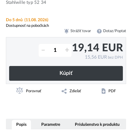
Stahlwille typ 52 34
Do 5 dnů
(11.08. 2026)
Dostupnosť na pobočkách
Strážiť tovar
Dotaz/Poptat
19,14
EUR
–
+
15,56
EUR
bez DPH
Kúpiť
Porovnať
Zdieľať
PDF
Popis
Parametre
Príslušenstvo k produktu