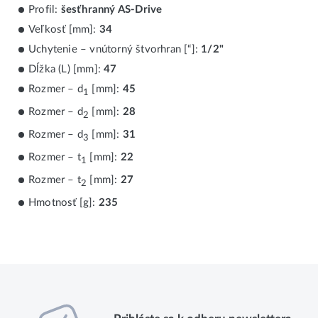
Profil:
šesťhranný AS-Drive
Veľkosť [mm]:
34
Uchytenie – vnútorný štvorhran [“]:
1/2"
Dĺžka (L) [mm]:
47
Rozmer – d
[mm]:
45
1
Rozmer – d
[mm]:
28
2
Rozmer – d
[mm]:
31
3
Rozmer – t
[mm]:
22
1
Rozmer – t
[mm]:
27
2
Hmotnosť [g]:
235