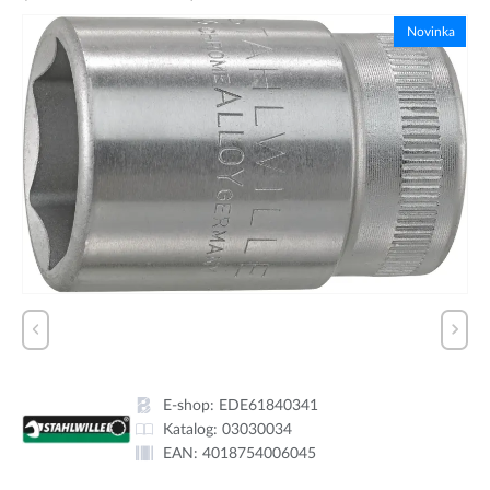
Novinka
E-shop:
EDE61840341
Katalog:
03030034
EAN:
4018754006045