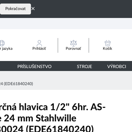
×
Pokračovat
Porovnať
 jazyka
Prihlásiť
Košík
PRÍSLUŠENSTVO
STROJE
VÝROBCI
024 (EDE61840240)
čná hlavica 1/2" 6hr. AS-
e 24 mm Stahlwille
0024 (EDE61840240)