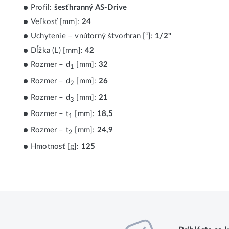
Profil:
šesťhranný AS-Drive
Veľkosť [mm]:
24
Uchytenie – vnútorný štvorhran [“]:
1/2"
Dĺžka (L) [mm]:
42
Rozmer – d
[mm]:
32
1
Rozmer – d
[mm]:
26
2
Rozmer – d
[mm]:
21
3
Rozmer – t
[mm]:
18,5
1
Rozmer – t
[mm]:
24,9
2
Hmotnosť [g]:
125