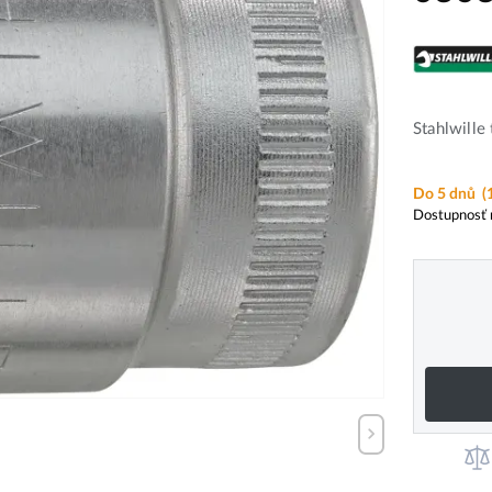
Stahlwille
Do 5 dnů
(
Dostupnosť 