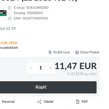
E-shop:
EDE61840240
Katalog:
03030024
EAN:
4018754005963
 typ 52 24
12.08. 2026)
na pobočkách
Strážiť tovar
Dotaz/Poptat
11,47
EUR
–
+
9,32
EUR
bez DPH
Kúpiť
Porovnať
Zdieľať
PDF