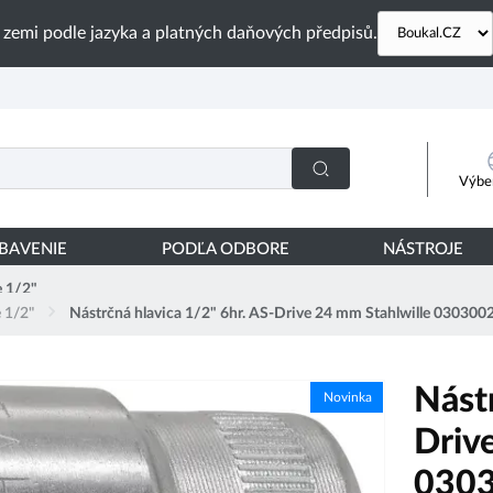
 zemi podle jazyka a platných daňových předpisů.
Výber
YBAVENIE
PODĽA ODBORE
NÁSTROJE
e 1/2"
 1/2"
Nástrčná hlavica 1/2" 6hr. AS-Drive 24 mm Stahlwille 03030
Nástr
Novinka
Driv
0303