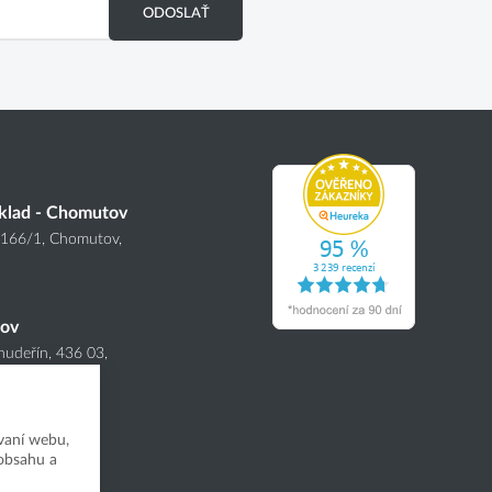
ODOSLAŤ
klad - Chomutov
4166
/1
, Chomutov,
nov
hudeřín, 436 03,
vaní webu,
 obsahu a