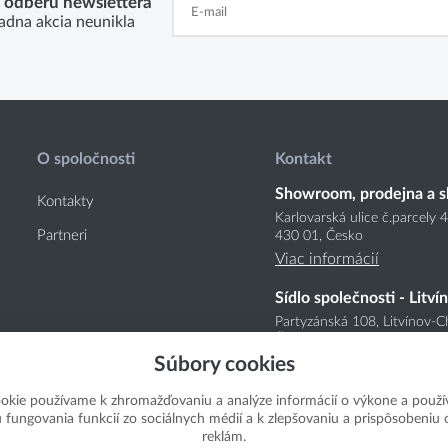
k odberu newslettera
adna akcia neunikla
O spoločnosti
Kontakt
Showroom, prodejna a s
Kontakty
Karlovarská ulice č.parcely 
Partneri
430 01, Česko
Viac informácií
Sídlo společnosti - Litví
Partyzánská 108, Litvínov-C
Česko
Súbory cookies
Viac informácií
okie používame k zhromažďovaniu a analýze informácií o výkone a použí
u fungovania funkcií zo sociálnych médií a k zlepšovaniu a prispôsobeniu
reklám.