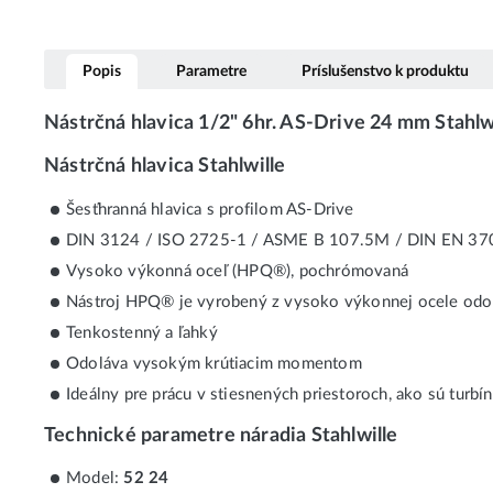
Popis
Parametre
Príslušenstvo k produktu
Nástrčná hlavica 1/2" 6hr. AS-Drive 24 mm Stahl
Nástrčná hlavica Stahlwille
Šesťhranná hlavica s profilom AS-Drive
DIN 3124 / ISO 2725-1 / ASME B 107.5M / DIN EN 37
Vysoko výkonná oceľ (HPQ®), pochrómovaná
Nástroj HPQ® je vyrobený z vysoko výkonnej ocele odol
Tenkostenný a ľahký
Odoláva vysokým krútiacim momentom
Ideálny pre prácu v stiesnených priestoroch, ako sú turbí
Technické parametre náradia Stahlwille
Model:
52 24