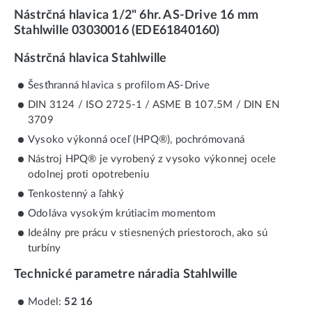
Nástrčná hlavica 1/2" 6hr. AS-Drive 16 mm
Stahlwille 03030016 (EDE61840160)
Nástrčná hlavica Stahlwille
Šesťhranná hlavica s profilom AS-Drive
DIN 3124 / ISO 2725-1 / ASME B 107.5M / DIN EN
3709
Vysoko výkonná oceľ (HPQ®), pochrómovaná
Nástroj HPQ® je vyrobený z vysoko výkonnej ocele
odolnej proti opotrebeniu
Tenkostenný a ľahký
Odoláva vysokým krútiacim momentom
Ideálny pre prácu v stiesnených priestoroch, ako sú
turbíny
Technické parametre náradia Stahlwille
Model:
52 16