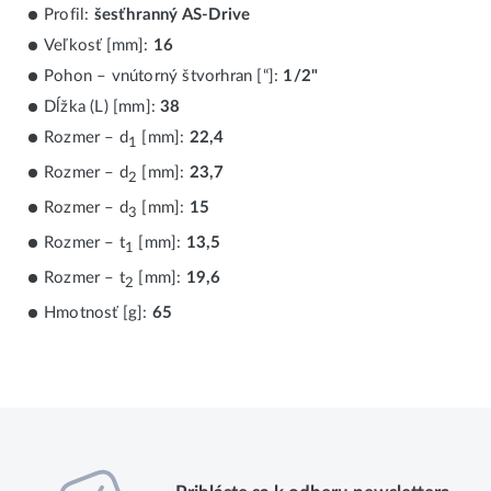
Profil:
šesťhranný AS-Drive
Veľkosť [mm]:
16
Pohon – vnútorný štvorhran [“]:
1/2"
Dĺžka (L) [mm]:
38
Rozmer – d
[mm]:
22,4
1
Rozmer – d
[mm]:
23,7
2
Rozmer – d
[mm]:
15
3
Rozmer – t
[mm]:
13,5
1
Rozmer – t
[mm]:
19,6
2
Hmotnosť [g]:
65