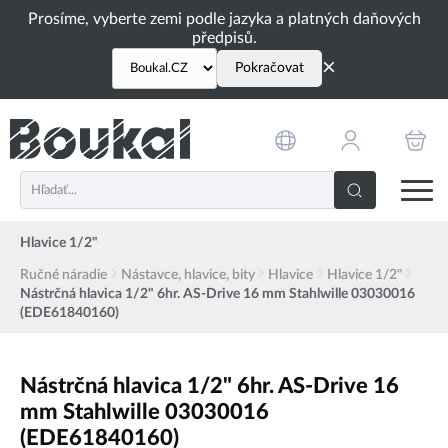
PŘESKOČIT NAVIGACI
Prosíme, vyberte zemi podle jazyka a platných daňových
předpisů.
×
Pokračovat
Hlavice 1/2"
Ručné náradie
Nástavce, hlavice, bity
Hlavice
Hlavice 1/2"
Nástrčná hlavica 1/2" 6hr. AS-Drive 16 mm Stahlwille 03030016
(EDE61840160)
Nástrčná hlavica 1/2" 6hr. AS-Drive 16
mm Stahlwille 03030016
(EDE61840160)