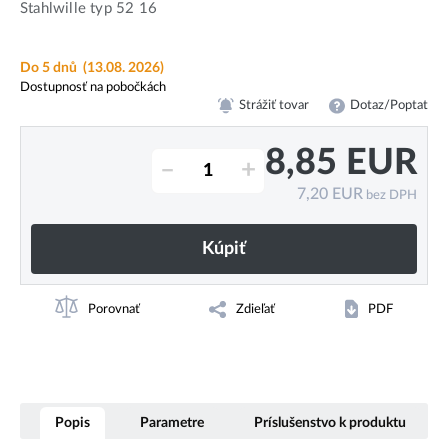
Stahlwille typ 52 16
Do 5 dnů
(13.08. 2026)
Dostupnosť na pobočkách
Strážiť tovar
Dotaz/Poptat
8,85
EUR
–
+
7,20
EUR
bez DPH
Kúpiť
Porovnať
Zdieľať
PDF
Popis
Parametre
Príslušenstvo k produktu