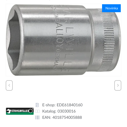
Novinka
E-shop:
EDE61840160
Katalog:
03030016
EAN:
4018754005888