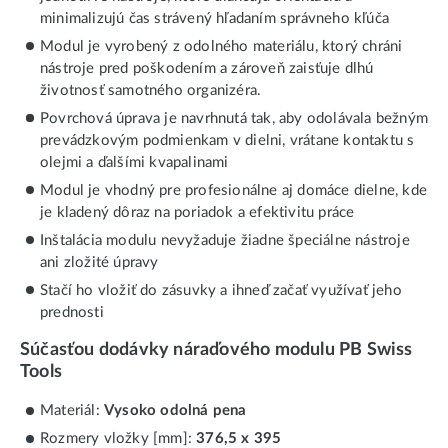
minimalizujú čas strávený hľadaním správneho kľúča
Modul je vyrobený z odolného materiálu, ktorý chráni
nástroje pred poškodením a zároveň zaisťuje dlhú
životnosť samotného organizéra.
Povrchová úprava je navrhnutá tak, aby odolávala bežným
prevádzkovým podmienkam v dielni, vrátane kontaktu s
olejmi a ďalšími kvapalinami
Modul je vhodný pre profesionálne aj domáce dielne, kde
je kladený dôraz na poriadok a efektivitu práce
Inštalácia modulu nevyžaduje žiadne špeciálne nástroje
ani zložité úpravy
Stačí ho vložiť do zásuvky a ihneď začať využívať jeho
prednosti
Súčasťou dodávky náraďového modulu PB Swiss
Tools
Materiál:
Vysoko odolná pena
Rozmery vložky [mm]:
376,5 x 395