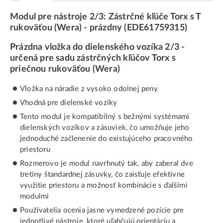
Modul pre nástroje 2/3: Zástrčné kľúče Torx s T
rukoväťou (Wera) - prázdny (EDE61759315)
Prázdna vložka do dielenského vozíka 2/3 -
určená pre sadu zástrčných kľúčov Torx s
priečnou rukoväťou (Wera)
Vložka na náradie z vysoko odolnej peny
Vhodná pre dielenské vozíky
Tento modul je kompatibilný s bežnými systémami
dielenských vozíkov a zásuviek, čo umožňuje jeho
jednoduché začlenenie do existujúceho pracovného
priestoru
Rozmerovo je modul navrhnutý tak, aby zaberal dve
tretiny štandardnej zásuvky, čo zaisťuje efektívne
využitie priestoru a možnosť kombinácie s ďalšími
modulmi
Používatelia ocenia jasne vymedzené pozície pre
jednotlivé nástroje, ktoré uľahčujú orientáciu a