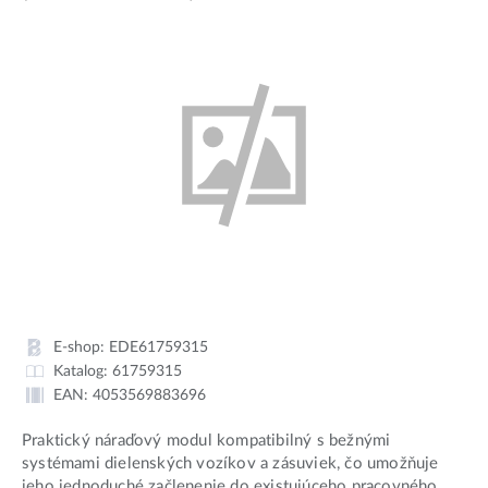
E-shop:
EDE61759315
Katalog:
61759315
EAN:
4053569883696
Praktický náraďový modul kompatibilný s bežnými
systémami dielenských vozíkov a zásuviek, čo umožňuje
jeho jednoduché začlenenie do existujúceho pracovného