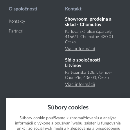
O spoločnosti
Kontakt
Showroom, prodejna a
Kontakty
sklad - Chomutov
Partneri
Karlovarská ulice č.parcely
4166
/1
, Chomutov, 430 01,
Česko
Viac informácií
Sídlo společnosti -
Litvínov
Partyzánská 108, Litvínov-
Chudeřín, 436 03, Česko
Viac informácií
Súbory cookies
Súbory cookie používame k zhromažďovaniu a analýze
informácií o výkone a používaní webu, zaisteniu fungovania
Copyright Boukal.SK 2026
funkcií zo sociálnych médií a k zlepšovaniu a prispôsobeniu