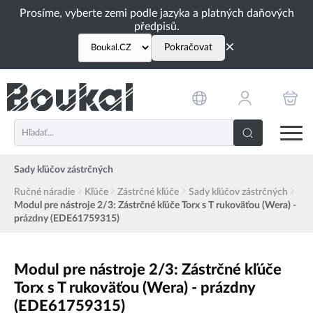
PŘESKOČIT NAVIGACI
Prosíme, vyberte zemi podle jazyka a platných daňových
předpisů.
×
Pokračovat
Sady kľúčov zástrčných
Ručné náradie
Kľúče
Zástrčné kľúče
Sady kľúčov zástrčných
Modul pre nástroje 2/3: Zástrčné kľúče Torx s T rukoväťou (Wera) -
prázdny (EDE61759315)
Modul pre nástroje 2/3: Zástrčné kľúče
Torx s T rukoväťou (Wera) - prázdny
(EDE61759315)