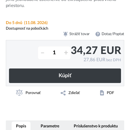
priestoru.
Do 5 dnů
(11.08. 2026)
Dostupnosť na pobočkách
Strážiť tovar
Dotaz/Poptat
34,27
EUR
–
+
27,86
EUR
bez DPH
Kúpiť
Porovnať
Zdieľať
PDF
Popis
Parametre
Príslušenstvo k produktu