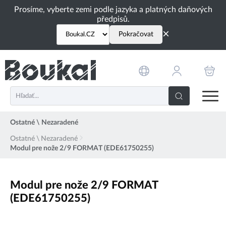
PŘESKOČIT NAVIGACI
Prosíme, vyberte zemi podle jazyka a platných daňových
předpisů.
×
Pokračovat
Ostatné \ Nezaradené
Ostatné \ Nezaradené
Modul pre nože 2/9 FORMAT (EDE61750255)
Modul pre nože 2/9 FORMAT
(EDE61750255)