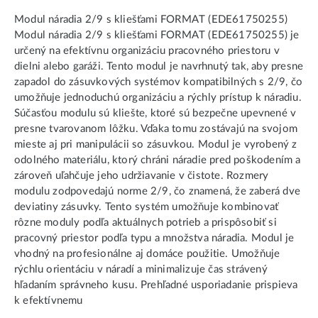
Modul náradia 2/9 s kliešťami FORMAT (EDE61750255)
Modul náradia 2/9 s kliešťami FORMAT (EDE61750255) je
určený na efektívnu organizáciu pracovného priestoru v
dielni alebo garáži. Tento modul je navrhnutý tak, aby presne
zapadol do zásuvkových systémov kompatibilných s 2/9, čo
umožňuje jednoduchú organizáciu a rýchly prístup k náradiu.
Súčasťou modulu sú kliešte, ktoré sú bezpečne upevnené v
presne tvarovanom lôžku. Vďaka tomu zostávajú na svojom
mieste aj pri manipulácii so zásuvkou. Modul je vyrobený z
odolného materiálu, ktorý chráni náradie pred poškodením a
zároveň uľahčuje jeho udržiavanie v čistote. Rozmery
modulu zodpovedajú norme 2/9, čo znamená, že zaberá dve
deviatiny zásuvky. Tento systém umožňuje kombinovať
rôzne moduly podľa aktuálnych potrieb a prispôsobiť si
pracovný priestor podľa typu a množstva náradia. Modul je
vhodný na profesionálne aj domáce použitie. Umožňuje
rýchlu orientáciu v náradí a minimalizuje čas strávený
hľadaním správneho kusu. Prehľadné usporiadanie prispieva
k efektívnemu