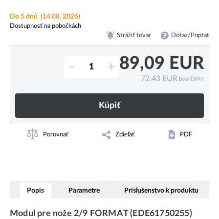
Do 5 dnů
(14.08. 2026)
Dostupnosť na pobočkách
Strážiť tovar
Dotaz/Poptat
89,09
EUR
–
+
72,43
EUR
bez DPH
Kúpiť
Porovnať
Zdieľať
PDF
Popis
Parametre
Príslušenstvo k produktu
Modul pre nože 2/9 FORMAT (EDE61750255)