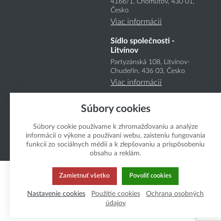
4166
/1
, Chomutov, 430 01,
Česko
Viac informácií
Sídlo společnosti -
Litvínov
Partyzánská 108, Litvínov-
Chudeřín, 436 03, Česko
Viac informácií
Súbory cookies
Súbory cookie používame k zhromažďovaniu a analýze
informácií o výkone a používaní webu, zaisteniu fungovania
funkcií zo sociálnych médií a k zlepšovaniu a prispôsobeniu
Copyright Boukal.SK 2026
obsahu a reklám.
Zamietnuť všetko
Povoliť cookies
Nastavenie cookies
Použitie cookies
Ochrana osobných
údajov