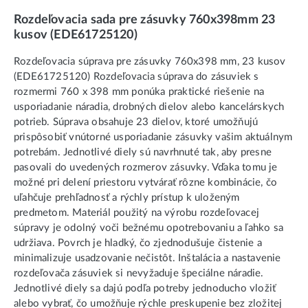
Rozdeľovacia sada pre zásuvky 760x398mm 23
kusov (EDE61725120)
Rozdeľovacia súprava pre zásuvky 760x398 mm, 23 kusov
(EDE61725120) Rozdeľovacia súprava do zásuviek s
rozmermi 760 x 398 mm ponúka praktické riešenie na
usporiadanie náradia, drobných dielov alebo kancelárskych
potrieb. Súprava obsahuje 23 dielov, ktoré umožňujú
prispôsobiť vnútorné usporiadanie zásuvky vašim aktuálnym
potrebám. Jednotlivé diely sú navrhnuté tak, aby presne
pasovali do uvedených rozmerov zásuvky. Vďaka tomu je
možné pri delení priestoru vytvárať rôzne kombinácie, čo
uľahčuje prehľadnosť a rýchly prístup k uloženým
predmetom. Materiál použitý na výrobu rozdeľovacej
súpravy je odolný voči bežnému opotrebovaniu a ľahko sa
udržiava. Povrch je hladký, čo zjednodušuje čistenie a
minimalizuje usadzovanie nečistôt. Inštalácia a nastavenie
rozdeľovača zásuviek si nevyžaduje špeciálne náradie.
Jednotlivé diely sa dajú podľa potreby jednoducho vložiť
alebo vybrať, čo umožňuje rýchle preskupenie bez zložitej