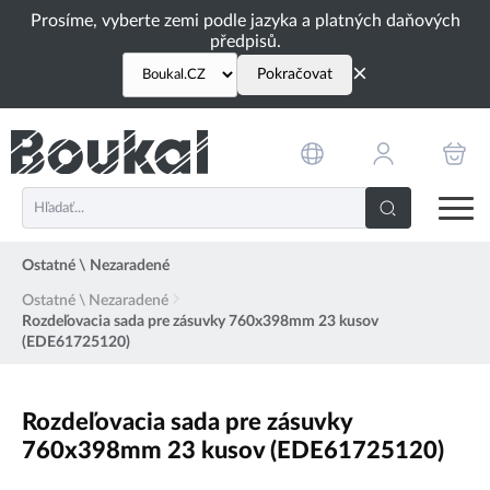
PŘESKOČIT NAVIGACI
Prosíme, vyberte zemi podle jazyka a platných daňových
předpisů.
×
Pokračovat
Ostatné \ Nezaradené
Ostatné \ Nezaradené
Rozdeľovacia sada pre zásuvky 760x398mm 23 kusov
(EDE61725120)
Rozdeľovacia sada pre zásuvky
760x398mm 23 kusov (EDE61725120)