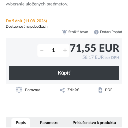
vyberanie uložených predmetov.
Do 5 dnů
(11.08. 2026)
Dostupnosť na pobočkách
Strážiť tovar
Dotaz/Poptat
71,55
EUR
–
+
58,17
EUR
bez DPH
Kúpiť
Porovnať
Zdieľať
PDF
Popis
Parametre
Príslušenstvo k produktu