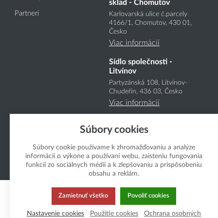
sklad - Chomutov
Partneri
Karlovarská ulice č.parcely
4166
/1
, Chomutov, 430 01,
Česko
Viac informácií
Sídlo společnosti -
Litvínov
Partyzánská 108, Litvínov-
Chudeřín, 436 03, Česko
Viac informácií
Súbory cookies
Súbory cookie používame k zhromažďovaniu a analýze
informácií o výkone a používaní webu, zaisteniu fungovania
funkcií zo sociálnych médií a k zlepšovaniu a prispôsobeniu
Copyright Boukal.SK 2026
obsahu a reklám.
Zamietnuť všetko
Povoliť cookies
Nastavenie cookies
Použitie cookies
Ochrana osobných