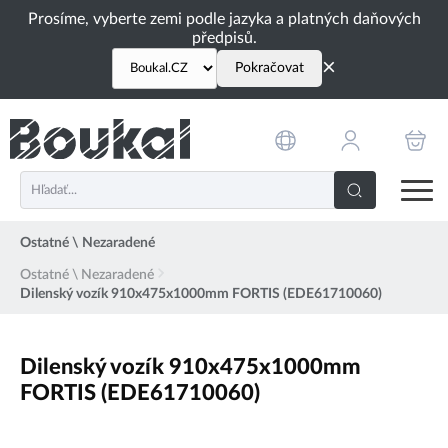
PŘESKOČIT NAVIGACI
Prosíme, vyberte zemi podle jazyka a platných daňových
předpisů.
×
Pokračovat
Ostatné \ Nezaradené
Ostatné \ Nezaradené
Dilenský vozík 910x475x1000mm FORTIS (EDE61710060)
Dilenský vozík 910x475x1000mm
FORTIS (EDE61710060)