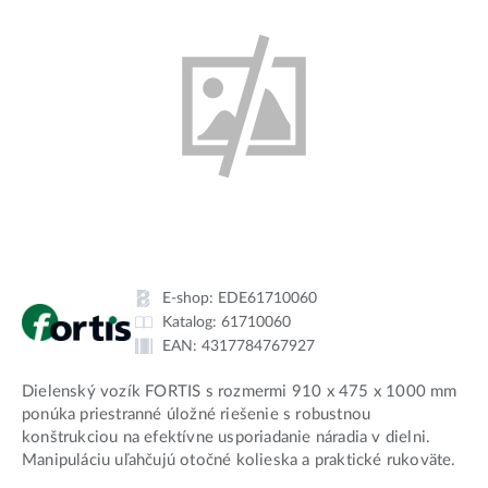
E-shop:
EDE61710060
Katalog:
61710060
EAN:
4317784767927
Dielenský vozík FORTIS s rozmermi 910 x 475 x 1000 mm
ponúka priestranné úložné riešenie s robustnou
konštrukciou na efektívne usporiadanie náradia v dielni.
Manipuláciu uľahčujú otočné kolieska a praktické rukoväte.