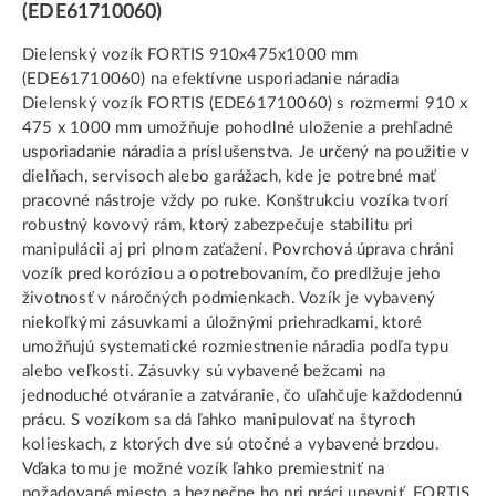
(EDE61710060)
Dielenský vozík FORTIS 910x475x1000 mm
(EDE61710060) na efektívne usporiadanie náradia
Dielenský vozík FORTIS (EDE61710060) s rozmermi 910 x
475 x 1000 mm umožňuje pohodlné uloženie a prehľadné
usporiadanie náradia a príslušenstva. Je určený na použitie v
dielňach, servisoch alebo garážach, kde je potrebné mať
pracovné nástroje vždy po ruke. Konštrukciu vozíka tvorí
robustný kovový rám, ktorý zabezpečuje stabilitu pri
manipulácii aj pri plnom zaťažení. Povrchová úprava chráni
vozík pred koróziou a opotrebovaním, čo predlžuje jeho
životnosť v náročných podmienkach. Vozík je vybavený
niekoľkými zásuvkami a úložnými priehradkami, ktoré
umožňujú systematické rozmiestnenie náradia podľa typu
alebo veľkosti. Zásuvky sú vybavené bežcami na
jednoduché otváranie a zatváranie, čo uľahčuje každodennú
prácu. S vozíkom sa dá ľahko manipulovať na štyroch
kolieskach, z ktorých dve sú otočné a vybavené brzdou.
Vďaka tomu je možné vozík ľahko premiestniť na
požadované miesto a bezpečne ho pri práci upevniť. FORTIS