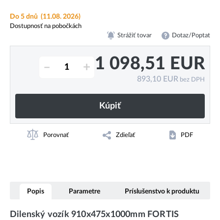
Do 5 dnů
(11.08. 2026)
Dostupnosť na pobočkách
Strážiť tovar
Dotaz/Poptat
1 098,51
EUR
–
+
893,10
EUR
bez DPH
Kúpiť
Porovnať
Zdieľať
PDF
Popis
Parametre
Príslušenstvo k produktu
Dilenský vozík 910x475x1000mm FORTIS