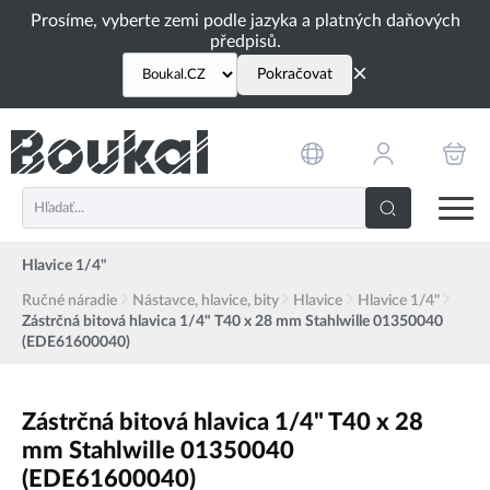
PŘESKOČIT NAVIGACI
Prosíme, vyberte zemi podle jazyka a platných daňových
předpisů.
×
Pokračovat
Hlavice 1/4"
Ručné náradie
Nástavce, hlavice, bity
Hlavice
Hlavice 1/4"
Zástrčná bitová hlavica 1/4" T40 x 28 mm Stahlwille 01350040
(EDE61600040)
Zástrčná bitová hlavica 1/4" T40 x 28
mm Stahlwille 01350040
(EDE61600040)