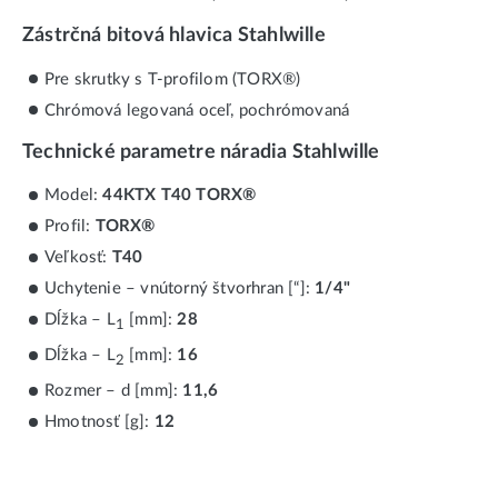
Zástrčná bitová hlavica Stahlwille
Pre skrutky s T-profilom (TORX®)
Chrómová legovaná oceľ, pochrómovaná
Technické parametre náradia Stahlwille
Model:
44KTX T40 TORX®
Profil:
TORX®
Veľkosť:
T40
Uchytenie – vnútorný štvorhran [“]:
1/4"
Dĺžka – L
[mm]:
28
1
Dĺžka – L
[mm]:
16
2
Rozmer – d [mm]:
11,6
Hmotnosť [g]:
12