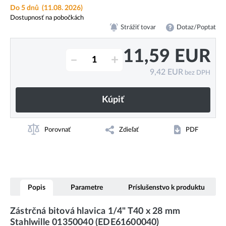
Do 5 dnů
(11.08. 2026)
Dostupnosť na pobočkách
Strážiť tovar
Dotaz/Poptat
11,59
EUR
–
+
9,42
EUR
bez DPH
Kúpiť
Porovnať
Zdieľať
PDF
Popis
Parametre
Príslušenstvo k produktu
Zástrčná bitová hlavica 1/4" T40 x 28 mm
Stahlwille 01350040 (EDE61600040)