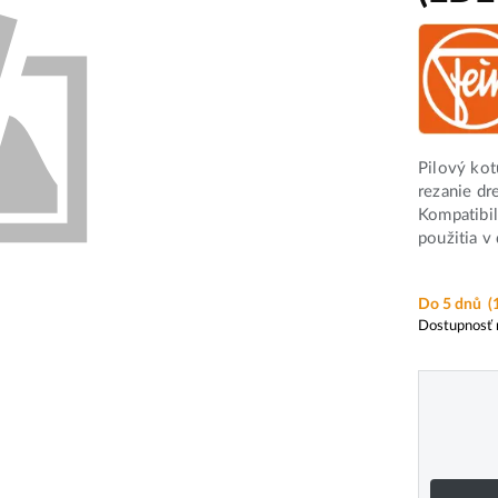
Pilový kot
rezanie dr
Kompatibil
použitia v 
Do 5 dnů
(
Dostupnosť 