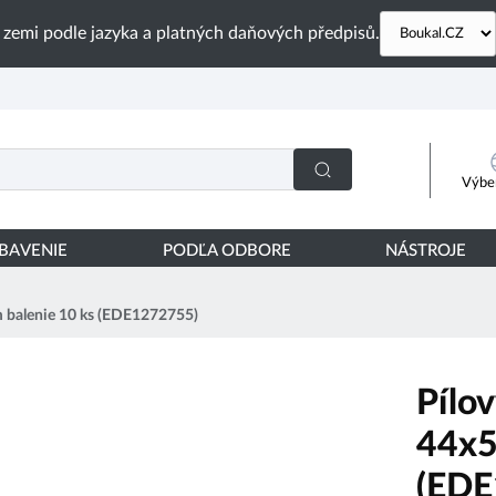
 zemi podle jazyka a platných daňových předpisů.
Výber
YBAVENIE
PODĽA ODBORE
NÁSTROJE
mm balenie 10 ks (EDE1272755)
Pílov
44x5
(EDE