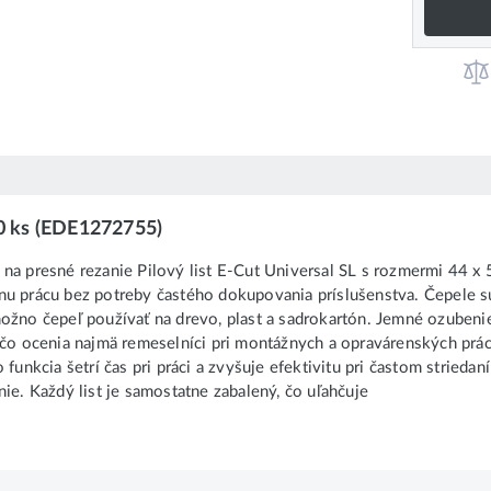
10 ks (EDE1272755)
 na presné rezanie Pilový list E-Cut Universal SL s rozmermi 44 x
nu prácu bez potreby častého dokupovania príslušenstva. Čepele s
ožno čepeľ používať na drevo, plast a sadrokartón. Jemné ozubenie 
, čo ocenia najmä remeselníci pri montážnych a opravárenských prá
funkcia šetrí čas pri práci a zvyšuje efektivitu pri častom strieda
ie. Každý list je samostatne zabalený, čo uľahčuje