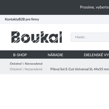
PŘESKOČIT NAVIGACI
Prosíme, vyberte
Kontakty
B2B pre firmy
B-SHOP
NÁRADIE
DIELENSKÉ V
Ostatné \ Nezaradené
Ostatné \ Nezaradené
Pílový list E-Cut Universal SL 44x55 