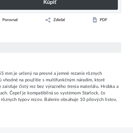
Kúpiť
Porovnať
Zdieľať
PDF
 55 mm je určený na presné a jemné rezanie rôznych
ú vhodné na použitie s multifunkčným náradím, ktoré
zaisťuje čistý rez bez výrazného trenia materiálu. Hrúbka a
cach. Čepeľ je kompatibilná so systémom Starlock, čo
ní rôznych typov rezov. Balenie obsahuje 10 pílových listov,