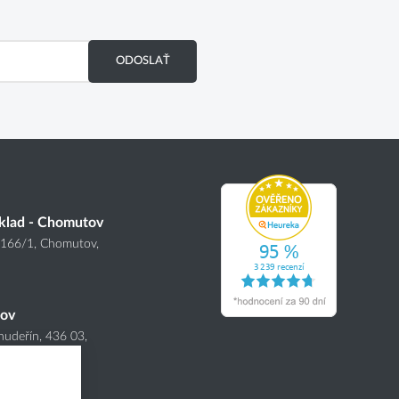
ODOSLAŤ
klad - Chomutov
4166
/1
, Chomutov,
nov
hudeřín, 436 03,