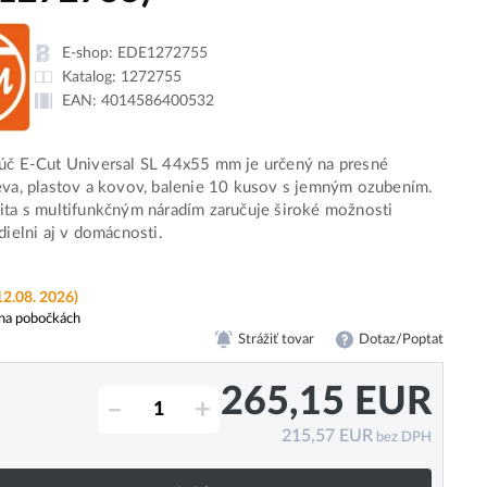
E-shop:
EDE1272755
Katalog:
1272755
EAN:
4014586400532
úč E-Cut Universal SL 44x55 mm je určený na presné
eva, plastov a kovov, balenie 10 kusov s jemným ozubením.
ita s multifunkčným náradím zaručuje široké možnosti
dielni aj v domácnosti.
12.08. 2026)
na pobočkách
Strážiť tovar
Dotaz/Poptat
265,15
EUR
–
+
215,57
EUR
bez DPH