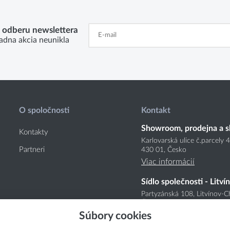
k odberu newslettera
adna akcia neunikla
O spoločnosti
Kontakt
Showroom, prodejna a s
Kontakty
Karlovarská ulice č.parcely 
Partneri
430 01, Česko
Viac informácií
Sídlo společnosti - Litví
Partyzánská 108, Litvínov-C
Česko
Súbory cookies
Viac informácií