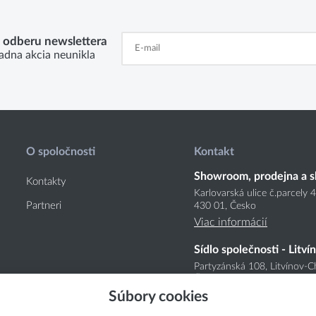
k odberu newslettera
adna akcia neunikla
O spoločnosti
Kontakt
Showroom, prodejna a s
Kontakty
Karlovarská ulice č.parcely 
Partneri
430 01, Česko
Viac informácií
Sídlo společnosti - Litví
Partyzánská 108, Litvínov-C
Česko
Súbory cookies
Viac informácií