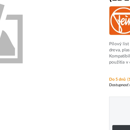
Pílový lis
dreva, pla
Kompatibil
použitia v 
Do 5 dnů
(
Dostupnosť 