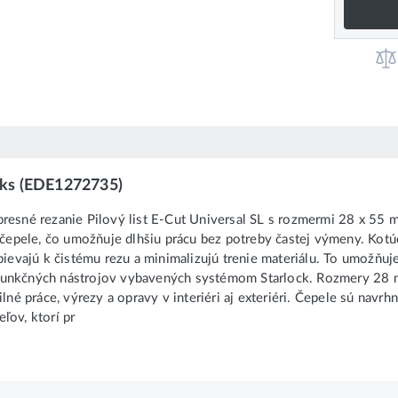
3 ks (EDE1272735)
presné rezanie Pilový list E-Cut Universal SL s rozmermi 28 x 55 
i čepele, čo umožňuje dlhšiu prácu bez potreby častej výmeny. Kot
pievajú k čistému rezu a minimalizujú trenie materiálu. To umožňuje
ifunkčných nástrojov vybavených systémom Starlock. Rozmery 28 
lné práce, výrezy a opravy v interiéri aj exteriéri. Čepele sú navrh
eľov, ktorí pr