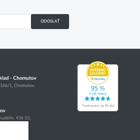
ODOSLAŤ
klad - Chomutov
4166
/1
, Chomutov,
nov
hudeřín, 436 03,