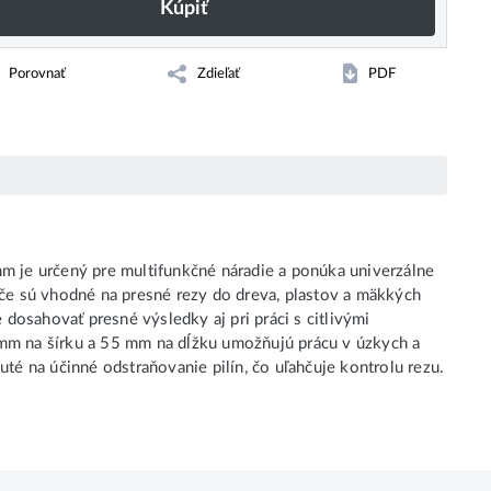
Kúpiť
Porovnať
Zdieľať
PDF
mm je určený pre multifunkčné náradie a ponúka univerzálne
úče sú vhodné na presné rezy do dreva, plastov a mäkkých
 dosahovať presné výsledky aj pri práci s citlivými
mm na šírku a 55 mm na dĺžku umožňujú prácu v úzkych a
nuté na účinné odstraňovanie pilín, čo uľahčuje kontrolu rezu.