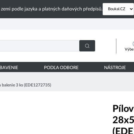
 zemi podle jazyka a platných daňových předpisů.
Výber
YBAVENIE
PODĽA ODBORE
NÁSTROJE
m balenie 3 ks (EDE1272735)
Pílov
28x5
(EDE