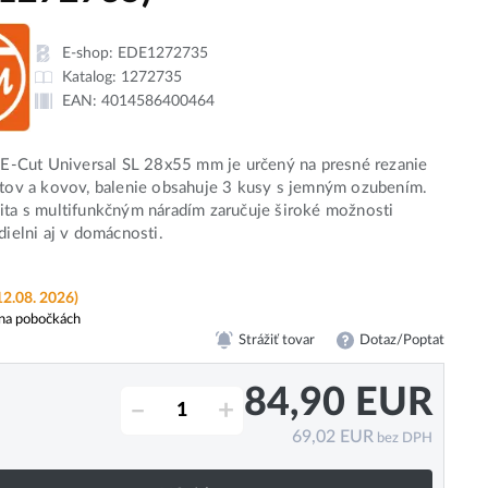
E-shop:
EDE1272735
Katalog:
1272735
EAN:
4014586400464
t E-Cut Universal SL 28x55 mm je určený na presné rezanie
stov a kovov, balenie obsahuje 3 kusy s jemným ozubením.
ita s multifunkčným náradím zaručuje široké možnosti
dielni aj v domácnosti.
12.08. 2026)
na pobočkách
Strážiť tovar
Dotaz/Poptat
84,90
EUR
–
+
69,02
EUR
bez DPH