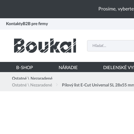
PŘESKOČIT NAVIGACI
Prosíme, vyberte
Kontakty
B2B pre firmy
B-SHOP
NÁRADIE
DIELENSKÉ V
Ostatné \ Nezaradené
Ostatné \ Nezaradené
Pílový list E-Cut Universal SL 28x55 m