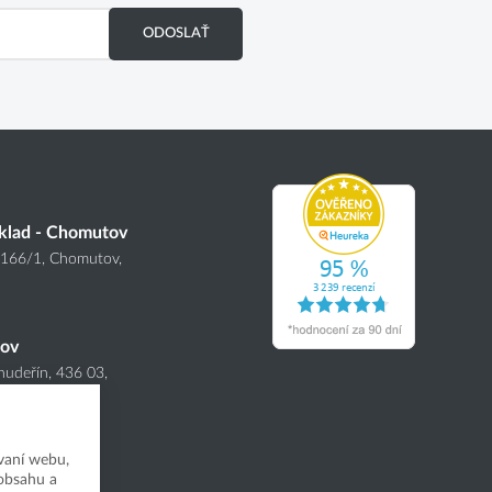
ODOSLAŤ
klad - Chomutov
4166
/1
, Chomutov,
nov
hudeřín, 436 03,
vaní webu,
 obsahu a