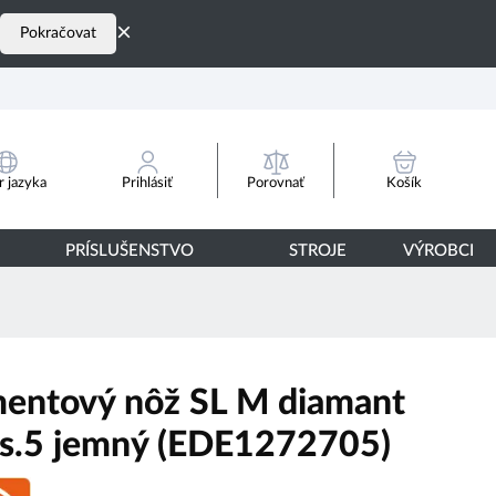
×
Pokračovat
Porovnať
 jazyka
Prihlásiť
Košík
PRÍSLUŠENSTVO
STROJE
VÝROBCI
entový nôž SL M diamant
ks.5 jemný (EDE1272705)