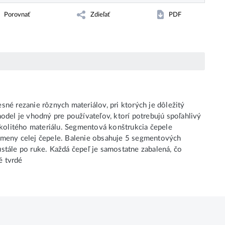
Porovnať
Zdieľať
PDF
 rezanie rôznych materiálov, pri ktorých je dôležitý
model je vhodný pre používateľov, ktorí potrebujú spoľahlivý
kolitého materiálu. Segmentová konštrukcia čepele
výmeny celej čepele. Balenie obsahuje 5 segmentových
ustále po ruke. Každá čepeľ je samostatne zabalená, čo
é tvrdé