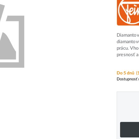
Diamantov
diamantovú
prácu. Vho
presnosť a
Do 5 dnů
(
Dostupnosť 