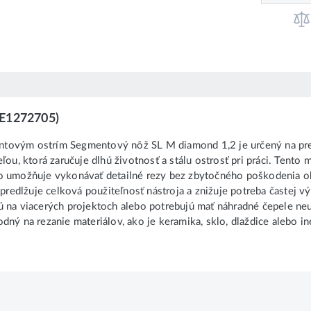
DE1272705)
tovým ostrím Segmentový nôž SL M diamond 1,2 je určený na presné
ou, ktorá zaručuje dlhú životnosť a stálu ostrosť pri práci. Tento 
čo umožňuje vykonávať detailné rezy bez zbytočného poškodenia o
edlžuje celková použiteľnosť nástroja a znižuje potreba častej 
cujú na viacerých projektoch alebo potrebujú mať náhradné čepele ne
ný na rezanie materiálov, ako je keramika, sklo, dlaždice alebo in