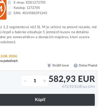
E-shop:
EDE1272705
Katalog:
1272705
EAN:
4014586391243
ý 1,2 segmentový nôž SL M je určený na presné rezanie, má
 čepeľ a balenie obsahuje 5 jemných kusov na detailnú
dné pre remeselníkov a domácich majstrov, ktorí ocenia
 odolnosť.
13.08. 2026)
na pobočkách
Strážiť tovar
Dotaz/Poptat
582,93
EUR
–
+
473,93
EUR
bez DPH
Kúpiť