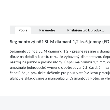
Popis
Parametre
Príslušenstvo k produktu
Segmentový nôž SL M diamant 1,2 ks.5 jemný (E
Segmentový nôž SL M diamond 1,2 - presné rezanie s diaman
dôraz na detail a čistotu rezu. Je vybavený diamantovou čepeľ
nástroj na jemné a presné úlohy. Čepeľ má hrúbku 1,2 mm, 
umožňuje jednoduchú výmenu opotrebovaných častí, čím sa pr
čepelí, čo je praktické riešenie pre používateľov, ktorí pra
uľahčuje skladovanie a manipuláciu. Diamantový kotúč je vhod