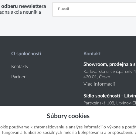
k odberu newslettera
adna akcia neunikla
O spoločnosti
Kontakt
Showroom, prodejna a s
Kontakty
Karlovarská ulice č.parcely 
Partneri
430 01, Česko
Viac informácií
Sídlo společnosti - Litví
Partyzánská 108, Litvínov-C
Česko
Súbory cookies
Viac informácií
okie používame k zhromažďovaniu a analýze informácií o výkone a použí
u fungovania funkcií zo sociálnych médií a k zlepšovaniu a prispôsobeniu