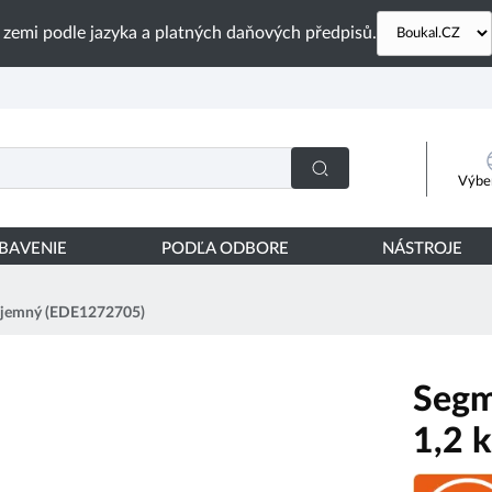
 zemi podle jazyka a platných daňových předpisů.
Výber
YBAVENIE
PODĽA ODBORE
NÁSTROJE
5 jemný (EDE1272705)
Segm
1,2 