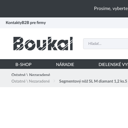
PŘESKOČIT NAVIGACI
Prosíme, vyberte
Kontakty
B2B pre firmy
B-SHOP
NÁRADIE
DIELENSKÉ V
Ostatné \ Nezaradené
Ostatné \ Nezaradené
Segmentový nôž SL M diamant 1,2 ks.