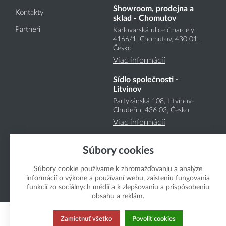
Showroom, prodejna a
Kontakty
sklad - Chomutov
Partneri
Karlovarská ulice č.parcely
4166
/1
, Chomutov, 430 01,
Česko
Viac informácií
Sídlo společnosti -
Litvínov
Partyzánská 108, Litvínov-
Chudeřín, 436 03, Česko
Viac informácií
Súbory cookies
Súbory cookie používame k zhromažďovaniu a analýze
informácií o výkone a používaní webu, zaisteniu fungovania
funkcií zo sociálnych médií a k zlepšovaniu a prispôsobeniu
Copyright Boukal.SK 2026
obsahu a reklám.
Zamietnuť všetko
Povoliť cookies