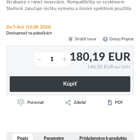
škrabanie v rámci renovácie. Kompatibilita so systémom
Starlock zaručuje rýchlu výmenu a široké spektrum použitia.
Do 5 dnů
(13.08. 2026)
Dostupnosť na pobočkách
Strážiť tovar
Dotaz/Poptat
180,19
EUR
–
+
146,50
EUR
bez DPH
Kúpiť
Porovnať
Zdieľať
PDF
Popis
Parametre
Príslušenstvo k produktu