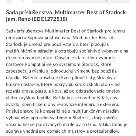
Sada príslušenstva. Multimaster Best of Starlock
jem. Reno (EDE1272518)
Sada príslušenstva Multimaster Best of Starlock pre jemnú
renováciu Súprava príslušenstva Multimaster Best of
Starlock je určená pre používateľov, ktorí pracujú s
multifunkčným náradím a potrebujú spoľahlivé vybavenie na
rôzne renovačné práce. Obsahuje starostlivo vybrané
nástavce kompatibilné so systémom Starlock, ktoré
zabezpečujú rýchlu a jednoduchú výmenu bez použitia
náradia. Balenie obsahuje rôzne pílové listy, škrabky a
brúsne nástavce, ktoré pokrývajú širokú škálu úloh - od
rezania dreva, plastu a kovu až po odstraňovanie tmelov
alebo zvyškov lepidla. Každý kus je navrhnutý tak, aby
zvládol špecifické úlohy renovácie interiéru a exteriéru.
Príslušenstvo je kompatibilné s multifunkčným náradím
vybaveným upínacím systémom Starlock, ktorý zahŕňa
väčšinu bežne používaných modelov na trhu. Vďaka tomu je
súprava vhodná pre domácich majstrov a profesionálov,