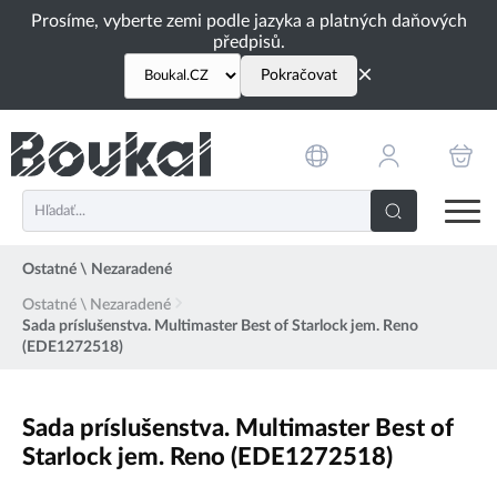
PŘESKOČIT NAVIGACI
Prosíme, vyberte zemi podle jazyka a platných daňových
předpisů.
×
Pokračovat
Ostatné \ Nezaradené
Ostatné \ Nezaradené
Sada príslušenstva. Multimaster Best of Starlock jem. Reno
(EDE1272518)
Sada príslušenstva. Multimaster Best of
Starlock jem. Reno (EDE1272518)