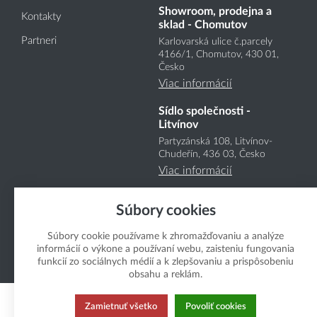
Showroom, prodejna a
Kontakty
sklad - Chomutov
Partneri
Karlovarská ulice č.parcely
4166
/1
, Chomutov, 430 01,
Česko
Viac informácií
Sídlo společnosti -
Litvínov
Partyzánská 108, Litvínov-
Chudeřín, 436 03, Česko
Viac informácií
Súbory cookies
Súbory cookie používame k zhromažďovaniu a analýze
informácií o výkone a používaní webu, zaisteniu fungovania
funkcií zo sociálnych médií a k zlepšovaniu a prispôsobeniu
Copyright Boukal.SK 2026
obsahu a reklám.
Zamietnuť všetko
Povoliť cookies