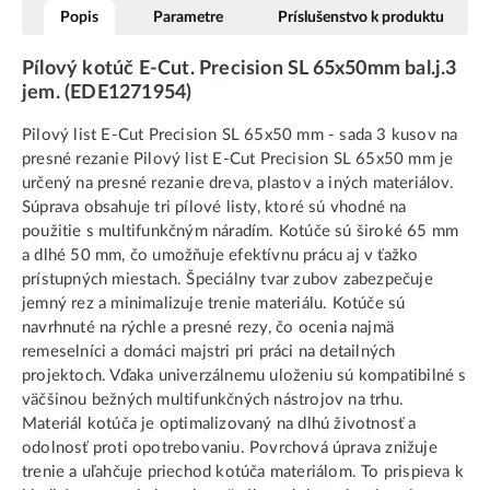
Popis
Parametre
Príslušenstvo k produktu
Pílový kotúč E-Cut. Precision SL 65x50mm bal.j.3
jem. (EDE1271954)
Pilový list E-Cut Precision SL 65x50 mm - sada 3 kusov na
presné rezanie Pilový list E-Cut Precision SL 65x50 mm je
určený na presné rezanie dreva, plastov a iných materiálov.
Súprava obsahuje tri pílové listy, ktoré sú vhodné na
použitie s multifunkčným náradím. Kotúče sú široké 65 mm
a dlhé 50 mm, čo umožňuje efektívnu prácu aj v ťažko
prístupných miestach. Špeciálny tvar zubov zabezpečuje
jemný rez a minimalizuje trenie materiálu. Kotúče sú
navrhnuté na rýchle a presné rezy, čo ocenia najmä
remeselníci a domáci majstri pri práci na detailných
projektoch. Vďaka univerzálnemu uloženiu sú kompatibilné s
väčšinou bežných multifunkčných nástrojov na trhu.
Materiál kotúča je optimalizovaný na dlhú životnosť a
odolnosť proti opotrebovaniu. Povrchová úprava znižuje
trenie a uľahčuje priechod kotúča materiálom. To prispieva k