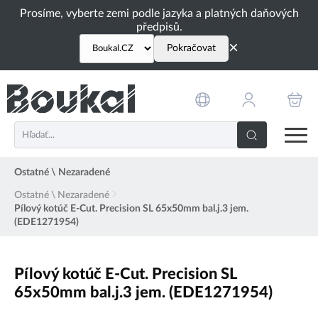
PŘESKOČIT NAVIGACI
Prosíme, vyberte zemi podle jazyka a platných daňových
předpisů.
×
Pokračovat
Ostatné \ Nezaradené
Ostatné \ Nezaradené
Pílový kotúč E-Cut. Precision SL 65x50mm bal.j.3 jem.
(EDE1271954)
Pílový kotúč E-Cut. Precision SL
65x50mm bal.j.3 jem. (EDE1271954)