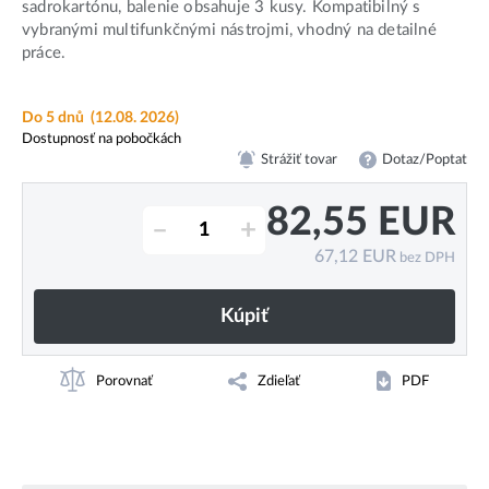
sadrokartónu, balenie obsahuje 3 kusy. Kompatibilný s
vybranými multifunkčnými nástrojmi, vhodný na detailné
práce.
Do 5 dnů
(12.08. 2026)
Dostupnosť na pobočkách
Strážiť tovar
Dotaz/Poptat
82,55
EUR
–
+
67,12
EUR
bez DPH
Kúpiť
Porovnať
Zdieľať
PDF