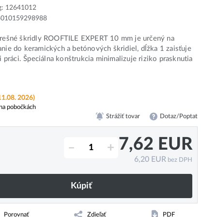
g:
12641012
4010159298988
strešné škridly ROOFTILE EXPERT 10 mm je určený na
anie do keramických a betónových škridiel, dĺžka 1 zaisťuje
ri práci. Špeciálna konštrukcia minimalizuje riziko prasknutia
11.08. 2026)
na pobočkách
Strážiť tovar
Dotaz/Poptat
7,62
EUR
–
+
6,20
EUR
bez DPH
Kúpiť
Porovnať
Zdieľať
PDF