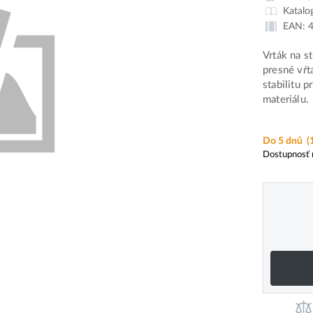
Katalo
EAN:
Vrták na 
presné vŕt
stabilitu p
materiálu.
Do 5 dnů
(
Dostupnosť 