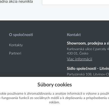
adna akcia neunikla
O spoločnosti
Kontakt
Showroom, prodejna a s
Kontakty
Karlovarská ulice č.parcely 
Partneri
430 01, Česko
Viac informácií
Sídlo společnosti - Litví
Partyzánská 108, Litvínov-C
Česko
Súbory cookies
Viac informácií
okie používame k zhromažďovaniu a analýze informácií o výkone a použí
u fungovania funkcií zo sociálnych médií a k zlepšovaniu a prispôsobeniu
reklám.