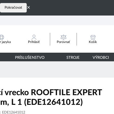
×
Pokračovat
Porovnať
 jazyka
Prihlásiť
Košík
PRÍSLUŠENSTVO
STROJE
VÝROBCI
cí vrecko ROOFTILE EXPERT
m, L 1 (EDE12641012)
p:
EDE12641012