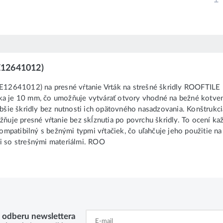
E12641012)
E12641012) na presné vŕtanie Vrták na strešné škridly ROOFTILE
ka je 10 mm, čo umožňuje vytvárať otvory vhodné na bežné kotven
bšie škridly bez nutnosti ich opätovného nasadzovania. Konštrukcia 
žňuje presné vŕtanie bez skĺznutia po povrchu škridly. To ocení kaž
kompatibilný s bežnými typmi vŕtačiek, čo uľahčuje jeho použitie na
ci so strešnými materiálmi. ROO
k odberu newslettera