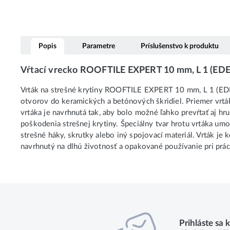
Popis
Parametre
Príslušenstvo k produktu
Vŕtací vrecko ROOFTILE EXPERT 10 mm, L 1 (ED
Vrták na strešné krytiny ROOFTILE EXPERT 10 mm, L 1 (ED
otvorov do keramických a betónových škridiel. Priemer vrtá
vrtáka je navrhnutá tak, aby bolo možné ľahko prevŕtať aj hru
poškodenia strešnej krytiny. Špeciálny tvar hrotu vrtáka umo
strešné háky, skrutky alebo iný spojovací materiál. Vrták je 
navrhnutý na dlhú životnosť a opakované používanie pri prá
Prihláste sa 