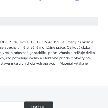
 EXPERT 10 mm, L 1 (EDE12641012) je určený na vŕtanie
ie strechy a iné strešné montážne práce. Celková dĺžka
vrtáka zabezpečuje stabilitu počas vŕtania a znižuje riziko
dý, kto potrebuje rýchlo a efektívne pripraviť otvory pre
 stavenisku a pri drobných opravách. Materiál vrtáka je
ODOSLAŤ