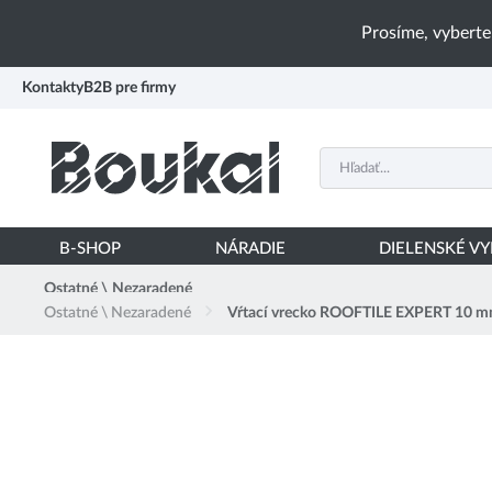
PŘESKOČIT NAVIGACI
Prosíme, vyberte
Kontakty
B2B pre firmy
B-SHOP
NÁRADIE
DIELENSKÉ V
Ostatné \ Nezaradené
Ostatné \ Nezaradené
Vŕtací vrecko ROOFTILE EXPERT 10 m