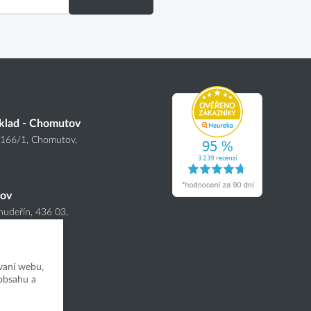
klad - Chomutov
4166
/1
, Chomutov,
nov
hudeřín, 436 03,
vaní webu,
 obsahu a