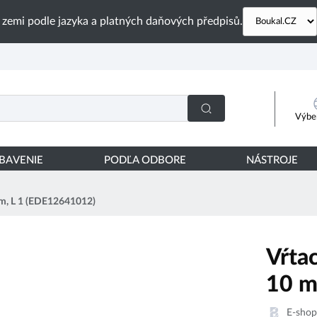
 zemi podle jazyka a platných daňových předpisů.
Výber
YBAVENIE
PODĽA ODBORE
NÁSTROJE
m, L 1 (EDE12641012)
Vŕta
10 m
E-sho