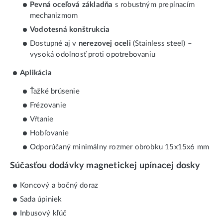
Pevná oceľová základňa
s robustným prepínacím
mechanizmom
Vodotesná konštrukcia
Dostupné aj v
nerezovej oceli
(Stainless steel) –
vysoká odolnosť proti opotrebovaniu
Aplikácia
Ťažké brúsenie
Frézovanie
Vŕtanie
Hobľovanie
Odporúčaný minimálny rozmer obrobku 15x15x6 mm
Súčasťou dodávky magnetickej upínacej dosky
Koncový a bočný doraz
Sada úpiniek
Inbusový kľúč