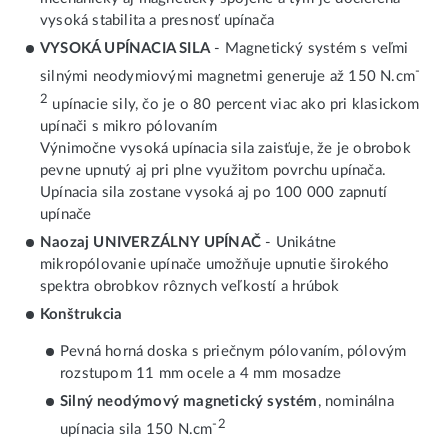
vysoká stabilita a presnosť upínača
VYSOKÁ UPÍNACIA SILA
- Magnetický systém s veľmi
-
silnými neodymiovými magnetmi generuje až 150 N.cm
2
upínacie sily, čo je o 80 percent viac ako pri klasickom
upínači s mikro pólovaním
Výnimočne vysoká upínacia sila zaisťuje, že je obrobok
pevne upnutý aj pri plne využitom povrchu upínača.
Upínacia sila zostane vysoká aj po 100 000 zapnutí
upínače
Naozaj UNIVERZÁLNY UPÍNAČ
- Unikátne
mikropólovanie upínače umožňuje upnutie širokého
spektra obrobkov rôznych veľkostí a hrúbok
Konštrukcia
Pevná horná doska s priečnym pólovaním, pólovým
rozstupom 11 mm ocele a 4 mm mosadze
Silný neodýmový magnetický systém
, nominálna
-2
upínacia sila 150 N.cm