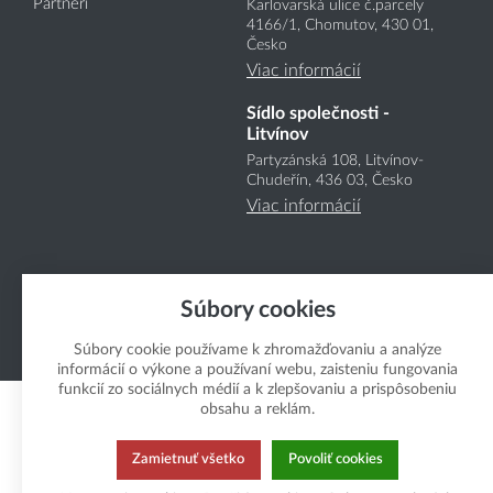
Partneri
Karlovarská ulice č.parcely
4166
/1
, Chomutov, 430 01,
Česko
Viac informácií
Sídlo společnosti -
Litvínov
Partyzánská 108, Litvínov-
Chudeřín, 436 03, Česko
Viac informácií
Súbory cookies
Súbory cookie používame k zhromažďovaniu a analýze
Copyright Boukal.SK 2026
informácií o výkone a používaní webu, zaisteniu fungovania
funkcií zo sociálnych médií a k zlepšovaniu a prispôsobeniu
obsahu a reklám.
Zamietnuť všetko
Povoliť cookies