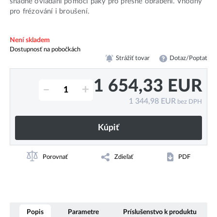
snadné ovládání pomocí páky pro přesné obrábění. Vhodný
pro frézování i broušení.
Není skladem
Dostupnosť na pobočkách
Strážiť tovar
Dotaz/Poptat
1 654,33
EUR
–
+
1 344,98
EUR
bez DPH
Kúpiť
Porovnať
Zdieľať
PDF
Popis
Parametre
Príslušenstvo k produktu