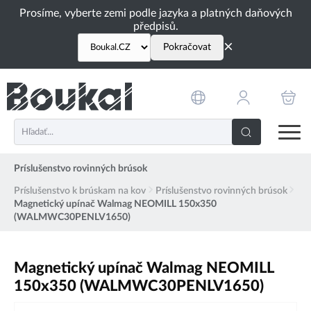
PŘESKOČIT NAVIGACI
Prosíme, vyberte zemi podle jazyka a platných daňových
předpisů.
×
Pokračovat
Príslušenstvo rovinných brúsok
Príslušenstvo k brúskam na kov
Príslušenstvo rovinných brúsok
Magnetický upínač Walmag NEOMILL 150x350
(WALMWC30PENLV1650)
Magnetický upínač Walmag NEOMILL
150x350 (WALMWC30PENLV1650)