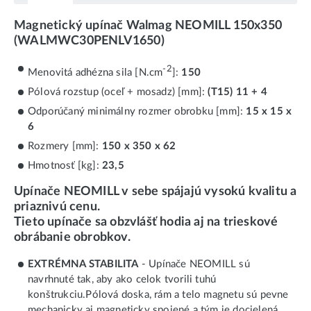
Magnetický upínač Walmag NEOMILL 150x350
(WALMWC30PENLV1650)
-2
Menovitá adhézna sila [N.cm
]:
150
Pólová rozstup (oceľ + mosadz) [mm]:
(T15) 11 + 4
Odporúčaný minimálny rozmer obrobku [mm]:
15 x 15 x
6
Rozmery [mm]:
150 x 350 x 62
Hmotnosť [kg]:
23,5
Upínače NEOMILL v sebe spájajú vysokú kvalitu a
priaznivú cenu.
Tieto upínače sa obzvlášť hodia aj na trieskové
obrábanie obrobkov.
EXTRÉMNA STABILITA
- Upínače NEOMILL sú
navrhnuté tak, aby ako celok tvorili tuhú
konštrukciu.Pólová doska, rám a telo magnetu sú pevne
mechanicky aj magneticky spojené a tým je docielená