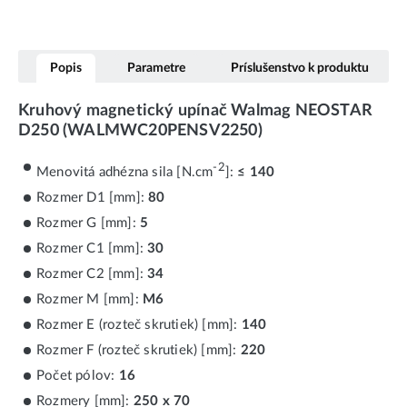
Popis
Parametre
Príslušenstvo k produktu
Kruhový magnetický upínač Walmag NEOSTAR
D250 (WALMWC20PENSV2250)
-2
Menovitá adhézna sila [N.cm
]:
≤ 140
Rozmer D1 [mm]:
80
Rozmer G [mm]:
5
Rozmer C1 [mm]:
30
Rozmer C2 [mm]:
34
Rozmer M [mm]:
M6
Rozmer E (rozteč skrutiek) [mm]:
140
Rozmer F (rozteč skrutiek) [mm]:
220
Počet pólov:
16
Rozmery [mm]:
250 x 70