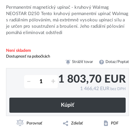
Permanentní magnetický upínač - kruhový Walmag
NEOSTAR D250 Tento kruhový permanentní upínač Walmag
s radiálním pólováním, má extrémně vysokou upínací sílu a
je určen pro soustružení a broušení. Jeho radiální pólování
pomáhá eliminovat odstředi
Není skladem
Dostupnosť na pobočkách
Strážiť tovar
Dotaz/Poptat
1 803,70
EUR
–
+
1 466,42
EUR
bez DPH
Kúpiť
Porovnať
Zdieľať
PDF