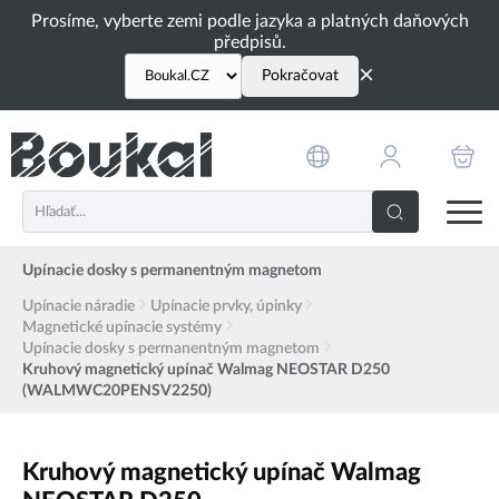
PŘESKOČIT NAVIGACI
Prosíme, vyberte zemi podle jazyka a platných daňových
předpisů.
×
Pokračovat
Upínacie dosky s permanentným magnetom
Upínacie náradie
Upínacie prvky, úpinky
Magnetické upínacie systémy
Upínacie dosky s permanentným magnetom
Kruhový magnetický upínač Walmag NEOSTAR D250
(WALMWC20PENSV2250)
Kruhový magnetický upínač Walmag