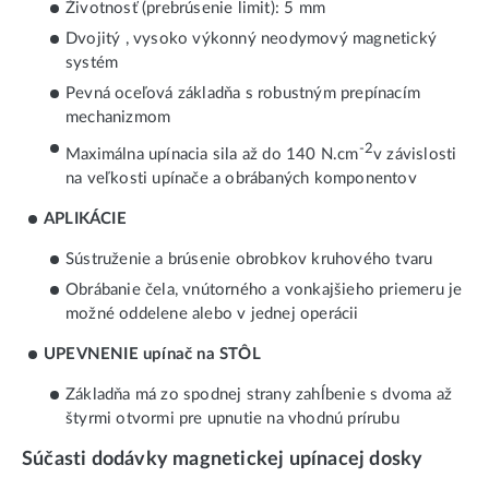
Životnosť (prebrúsenie limit): 5 mm
Dvojitý , vysoko výkonný neodymový magnetický
systém
Pevná oceľová základňa s robustným prepínacím
mechanizmom
-2
Maximálna upínacia sila až do 140 N.cm
v závislosti
na veľkosti upínače a obrábaných komponentov
APLIKÁCIE
Sústruženie a brúsenie obrobkov kruhového tvaru
Obrábanie čela, vnútorného a vonkajšieho priemeru je
možné oddelene alebo v jednej operácii
UPEVNENIE upínač na STÔL
Základňa má zo spodnej strany zahĺbenie s dvoma až
štyrmi otvormi pre upnutie na vhodnú prírubu
Súčasti dodávky magnetickej upínacej dosky