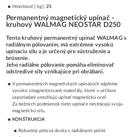
Hmotnosť [ kg]:
25
Permanentný magnetický upínač -
kruhový WALMAG NEOSTAR D250
Tento kruhový permanentný upínač WALMAG s
radiálnym pólovaním, má extrémne vysokú
upínaciu silu a je určený pre sústruženie a
brúsenie.
Jeho radiálne pólovanie pomáha eliminovať
odstredivé sily vznikajúce pri obrábaní.
V permanentných magnetických upínačoch nájdeme
vysoko zmagnetizované materiály, ktoré v určitom
usporiadaní umožňujú upínať magnetickú oceľ.
Za bežných podmienok tieto upínače nestrácajú svoju
magnetickú silu.
KONŠTRUKCIA
Robustný pólová doska s radiálnymi pólmi