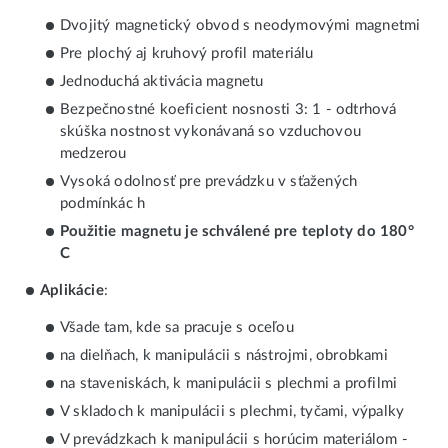
Dvojitý magnetický obvod s neodymovými magnetmi
Pre plochý aj kruhový profil materiálu
Jednoduchá aktivácia magnetu
Bezpečnostné koeficient nosnosti 3: 1 - odtrhová
skúška nostnost vykonávaná so vzduchovou
medzerou
Vysoká odolnosť pre prevádzku v sťažených
podmínkác h
Použitie magnetu je schválené pre teploty do 180°
C
Aplikácie
:
Všade tam, kde sa pracuje s oceľou
na dielňach, k manipulácii s nástrojmi, obrobkami
na staveniskách, k manipulácii s plechmi a profilmi
V skladoch k manipulácii s plechmi, tyčami, výpalky
V prevádzkach k manipulácii s horúcim materiálom -