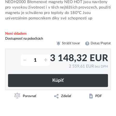
NEOH2000 Břemenové magnety NEO HOT jsou navrženy
pro vysokou životnost i v těch nejtěžších provozech, použití
magnetu je schváleno pro teploty do 180°C Jsou
univerzálním pomocníkem díky své schopnosti up
Není skladem
Dostupnosť na pobočkách
Strážiť tovar
Dotaz/Poptat
3 148,32
EUR
–
+
2 559,61
EUR
bez DPH
Kúpiť
Porovnať
Zdieľať
PDF