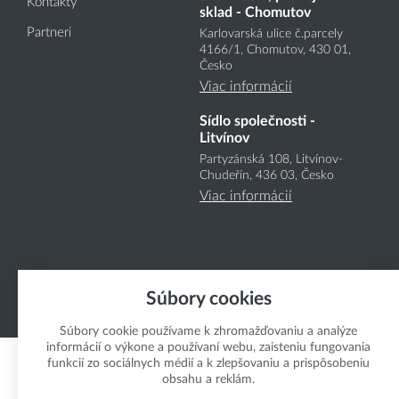
Kontakty
sklad - Chomutov
Partneri
Karlovarská ulice č.parcely
4166
/1
, Chomutov, 430 01,
Česko
Viac informácií
Sídlo společnosti -
Litvínov
Partyzánská 108, Litvínov-
Chudeřín, 436 03, Česko
Viac informácií
Súbory cookies
Copyright Boukal.SK 2026
Súbory cookie používame k zhromažďovaniu a analýze
informácií o výkone a používaní webu, zaisteniu fungovania
funkcií zo sociálnych médií a k zlepšovaniu a prispôsobeniu
obsahu a reklám.