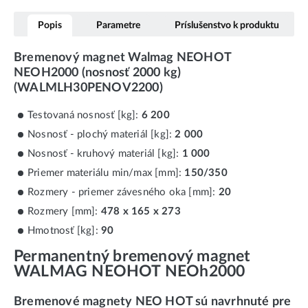
Popis
Parametre
Príslušenstvo k produktu
Bremenový magnet Walmag NEOHOT
NEOH2000 (nosnosť 2000 kg)
(WALMLH30PENOV2200)
Testovaná nosnosť [kg]:
6 200
Nosnosť - plochý materiál [kg]:
2 000
Nosnosť - kruhový materiál [kg]:
1 000
Priemer materiálu min/max [mm]:
150/350
Rozmery - priemer závesného oka [mm]:
20
Rozmery [mm]:
478 x 165 x 273
Hmotnosť [kg]:
90
Permanentný bremenový magnet
WALMAG NEOHOT NEOh2000
Bremenové magnety NEO HOT sú navrhnuté pre