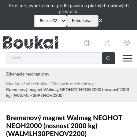
PŘESKOČIT NAVIGACI
Prosíme, vyberte zemi podle jazyka a platných daňových
předpisů.
×
Pokračovat
Zdvíhacie mechanizmy
Manipulačná technika
Zdvíhacie mechanizmy
Bremenový magnet Walmag NEOHOT NEOH2000 (nosnosť 2000
kg) (WALMLH30PENOV2200)
Bremenový magnet Walmag NEOHOT
NEOH2000 (nosnosť 2000 kg)
(WALMLH30PENOV2200)