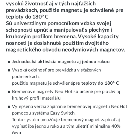
vysokú životnosť aj v tých najťažších
prevádzkach, použitie magnetu je schválené pre
teploty do 180° C
Sú univerzálnym pomocníkom vďaka svojej
schopnosti upnúť a manipulovať s plochým i
kruhovým profilom bremena. Vysoké kapacity
nosnosti je dosiahnuté použitím dvojitého
magnetického obvodu neodymiových magnetov.
Jednoduchá aktivácia magnetu aj jednou rukou
Vysoká odolnosť pre prevádzku v sťažených
podmienkach,
použitie magnetu je schválené
pre teploty do 180° C
Bremenové magnety Neo Hot sú určené pre plochý aj
kruhový profil materiálu
Vylepšená verzia zapínanie bremenovej magnetu NeoHot
pomocou systému Easy Switch.
Tento systém umožňuje bremenový magnet zapínať aj
vypínať iba jednou rukou a tým ušetriť minimálne 40%
času.