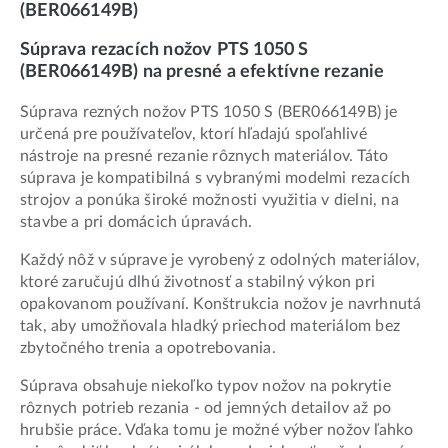
(BER066149B)
Súprava rezacích nožov PTS 1050 S
(BER066149B) na presné a efektívne rezanie
Súprava rezných nožov PTS 1050 S (BER066149B) je
určená pre používateľov, ktorí hľadajú spoľahlivé
nástroje na presné rezanie rôznych materiálov. Táto
súprava je kompatibilná s vybranými modelmi rezacích
strojov a ponúka široké možnosti využitia v dielni, na
stavbe a pri domácich úpravách.
Každý nôž v súprave je vyrobený z odolných materiálov,
ktoré zaručujú dlhú životnosť a stabilný výkon pri
opakovanom používaní. Konštrukcia nožov je navrhnutá
tak, aby umožňovala hladký priechod materiálom bez
zbytočného trenia a opotrebovania.
Súprava obsahuje niekoľko typov nožov na pokrytie
rôznych potrieb rezania - od jemných detailov až po
hrubšie práce. Vďaka tomu je možné výber nožov ľahko