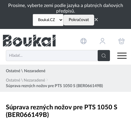
PŘESKOČIT NAVIGACI
Prosíme, vyberte zemi podle jazyka a platných daňových
předpisů.
×
Pokračovat
Ostatné \ Nezaradené
Ostatné \ Nezaradené
Súprava rezných nožov pre PTS 1050 S (BER066149B)
Súprava rezných nožov pre PTS 1050 S
(BER066149B)