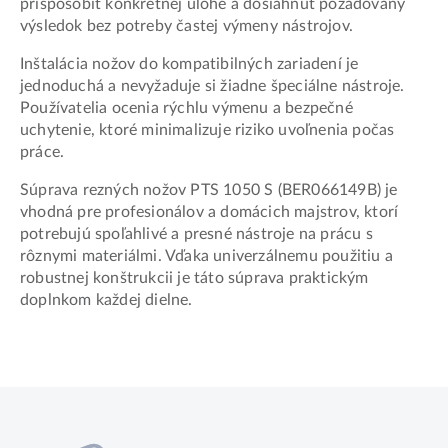
prispôsobiť konkrétnej úlohe a dosiahnuť požadovaný
výsledok bez potreby častej výmeny nástrojov.
Inštalácia nožov do kompatibilných zariadení je
jednoduchá a nevyžaduje si žiadne špeciálne nástroje.
Používatelia ocenia rýchlu výmenu a bezpečné
uchytenie, ktoré minimalizuje riziko uvoľnenia počas
práce.
Súprava rezných nožov PTS 1050 S (BER066149B) je
vhodná pre profesionálov a domácich majstrov, ktorí
potrebujú spoľahlivé a presné nástroje na prácu s
rôznymi materiálmi. Vďaka univerzálnemu použitiu a
robustnej konštrukcii je táto súprava praktickým
doplnkom každej dielne.