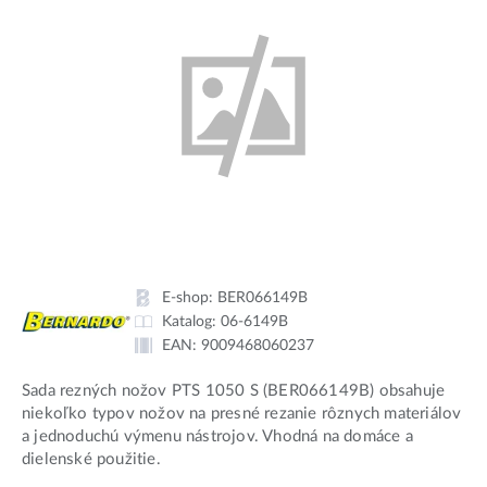
E-shop:
BER066149B
Katalog:
06-6149B
EAN:
9009468060237
Sada rezných nožov PTS 1050 S (BER066149B) obsahuje
niekoľko typov nožov na presné rezanie rôznych materiálov
a jednoduchú výmenu nástrojov. Vhodná na domáce a
dielenské použitie.